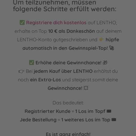
Um teilzunehmen, müssen
folgende Schritte erfüllt werden:
Registriere dich kostenlos
auf LENTHO,
erhalte on Top
10 € als Dankeschön
auf deinem
LENTHO-Konto gutgeschrieben und
hüpfe
automatisch in den Gewinnspiel-Top! 🚀
Erhöhe deine Gewinnchance!
🎁
👉 Bei
jedem Kauf über LENTHO
erhältst du
noch
ein Extra-Los
und steigerst somit deine
Gewinnchance!
💥
Das bedeutet:
Registrierter Kunde
=
1 Los im Topf 🎟️
Jede Bestellung
=
1 weiteres Los im Top 🎟️
Es ist ganz einfach!