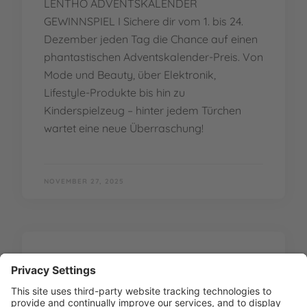
LENTHO ADVENTSKALENDER
GEWINNSPIEL I Sichere dir vom 1. bis 24.
Dezember jeden Tag die Chance auf einen
phantastischen Adventskalender-Preis. Von
Mode und Beauty, über Elektronik,
Lifestyle-Produkte bis hin zu
Kinderspielzeug – hinter jedem Türchen
wartet eine neue Überraschung!
NOVEMBER 27, 2025
ADVENTSKALENDER