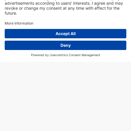
10. Türchen
LENTHO ADVENTSKALENDER
GEWINNSPIEL I Sichere dir vom 1. bis 24.
Dezember jeden Tag die Chance auf einen
phantastischen Adventskalender-Preis. Von
Mode und Beauty, über Elektronik,
Lifestyle-Produkte bis hin zu
Kinderspielzeug – hinter jedem Türchen
wartet eine neue Überraschung!
NOVEMBER 27, 2025