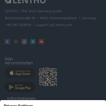
LENTHO I
THE WOS Germany GmbH
Beethovenstraße 44 I 41061, Mönchengladbach I Germany
+49 2161 5639516 I
support [at] lentho.com
App
herunterladen
Informationen