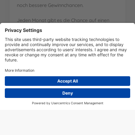
noch bessere Gewinnchancen.
Jeden Monat gibt es die Chance auf einen
tollen Preis! 🎉
WEITERLESEN
APRIL 1, 2026