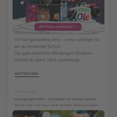
Spaziergänge
Sobald die Temperaturen steigen, beginnt
auch wieder die Zeckenzeit für Hund und
Katze.
Durch milde Winter sind Zecken inzwischen
oft fast ganzjährig aktiv – umso wichtiger ist
ein durchdachter Schutz.
Die gute Nachricht: Mit wenigen Routinen
schützt du deine Tiere zuverlässig.
WEITERLESEN
APRIL 16, 2026