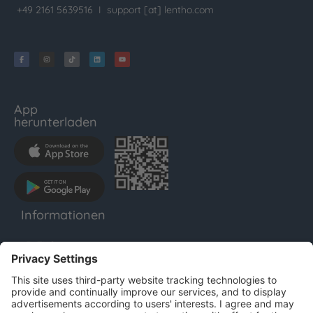
+49 2161 5639516 I
support [at] lentho.com
App
herunterladen
Informationen
LENTHO
Impressum
Datenschutz
AGB