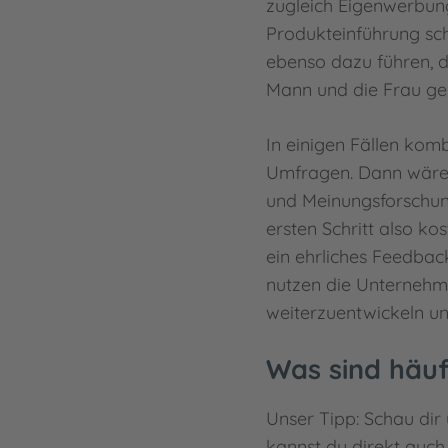
zugleich Eigenwerbun
Produkteinführung sch
ebenso dazu führen, d
Mann und die Frau ge
In einigen Fällen kom
Umfragen. Dann wäre d
und Meinungsforschun
ersten Schritt also k
ein ehrliches Feedbac
nutzen die Unterneh
weiterzuentwickeln un
Was sind häuf
Unser Tipp: Schau dir
kannst du direkt auc