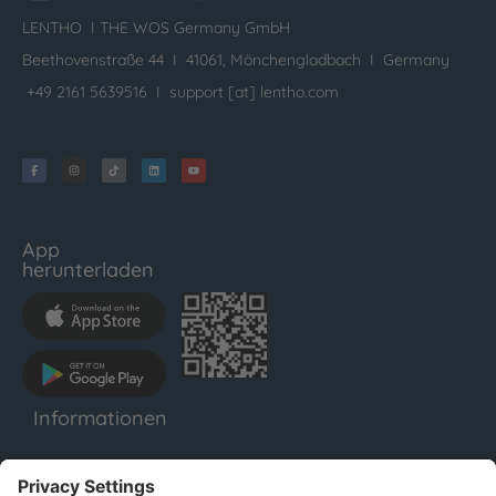
LENTHO I
THE WOS Germany GmbH
Beethovenstraße 44 I 41061, Mönchengladbach I Germany
+49 2161 5639516 I
support [at] lentho.com
App
herunterladen
Informationen
LENTHO