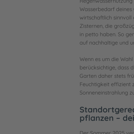
Regenwassernutzung is
Wasserbedarf deines
wirtschaftlich sinnvol
Zisternen, die großzü
in petto haben. So gen
auf nachhaltige und u
Wenn es um die Wahl 
berücksichtige, dass 
Garten daher stets fr
Feuchtigkeit effizient
Sonneneinstrahlung zu
Standortgere
pflanzen – de
Der Sommer 2025 verl