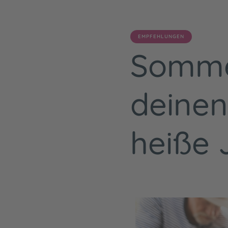
EMPFEHLUNGEN
Somme
deinen 
heiße 