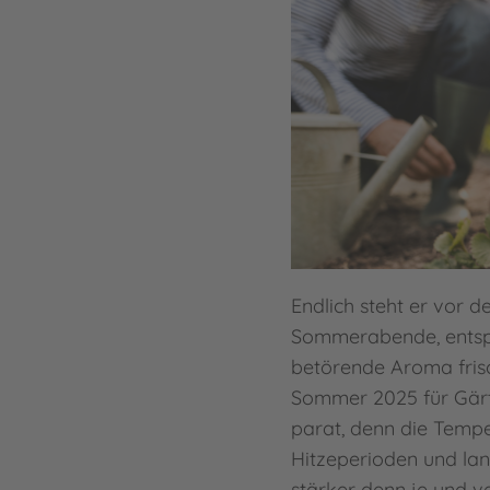
Endlich steht er vor d
Sommerabende, ents
betörende Aroma frisch
Sommer 2025 für Gärt
parat, denn die Temp
Hitzeperioden und l
stärker denn je und 