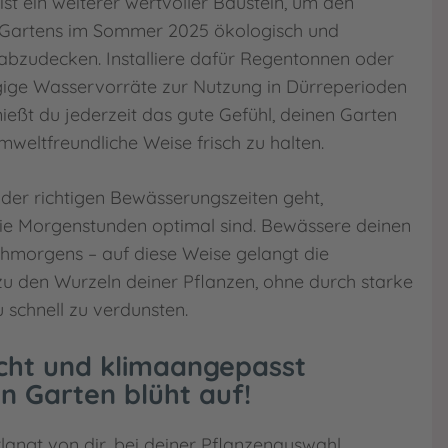
t ein weiterer wertvoller Baustein, um den
 Gartens im Sommer 2025 ökologisch und
l abzudecken. Installiere dafür Regentonnen oder
gige Wasservorräte zur Nutzung in Dürreperioden
ießt du jederzeit das gute Gefühl, deinen Garten
mweltfreundliche Weise frisch zu halten.
der richtigen Bewässerungszeiten geht,
die Morgenstunden optimal sind. Bewässere deinen
ühmorgens – auf diese Weise gelangt die
 zu den Wurzeln deiner Pflanzen, ohne durch starke
 schnell zu verdunsten.
cht und klimaangepasst
in Garten blüht auf!
angt von dir, bei deiner Pflanzenauswahl