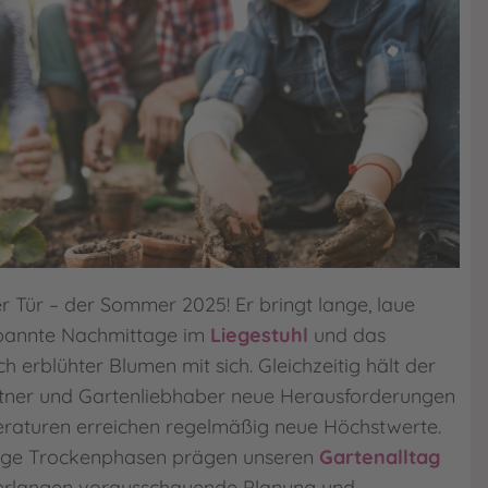
er Tür – der Sommer 2025! Er bringt lange, laue
pannte Nachmittage im
Liegestuhl
und das
 erblühter Blumen mit sich. Gleichzeitig hält der
ner und Gartenliebhaber neue Herausforderungen
eraturen erreichen regelmäßig neue Höchstwerte.
ange Trockenphasen prägen unseren
Gartenalltag
verlangen vorausschauende Planung und