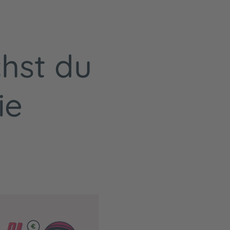
hst du
ie