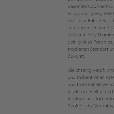
besonders aufmerksam
es optimal geeignete 
meistern. Entscheide 
Temperaturen verläss
Katzenminze, Thymian 
dein grünes Paradies,
trockenen Standort un
Zukunft.
Gleichzeitig verpflic
und farbenfrohen Art
und trockenheitsvertr
Inseln der Vielfalt un
Insekten und farbenfro
ökologische Verantwo