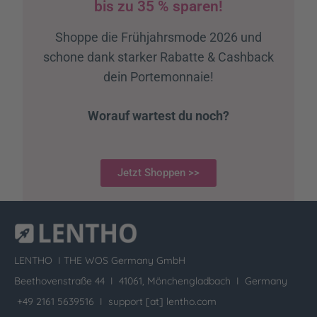
bis zu 35 % sparen!
Shoppe die Frühjahrsmode 2026 und
schone dank starker Rabatte & Cashback
dein Portemonnaie!
Worauf wartest du noch?
Jetzt Shoppen >>
LENTHO I
THE WOS Germany GmbH
Beethovenstraße 44 I 41061, Mönchengladbach I Germany
+49 2161 5639516 I
support [at] lentho.com