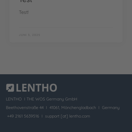
Test!
JUNI 3, 2025
LENTHO I
THE WOS Germany GmbH
Beethovenstraße 44 I 41061, Mönchengladbach I Germany
+49 2161 5639516 I
support [at] lentho.com