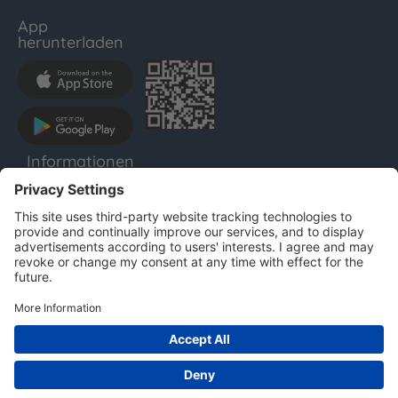
App
herunterladen
Informationen
LENTHO
Impressum
Datenschutz
AGB
Für Unternehmen
Copyright © 2025 LENTHO. Alle Rechte vorbehalten.