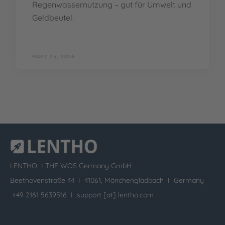
Regenwassernutzung – gut für Umwelt und
Geldbeutel.
MÄRZ 25, 2026
LENTHO I
THE WOS Germany GmbH
Beethovenstraße 44 I 41061, Mönchengladbach I Germany
+49 2161 5639516 I
support [at] lentho.com