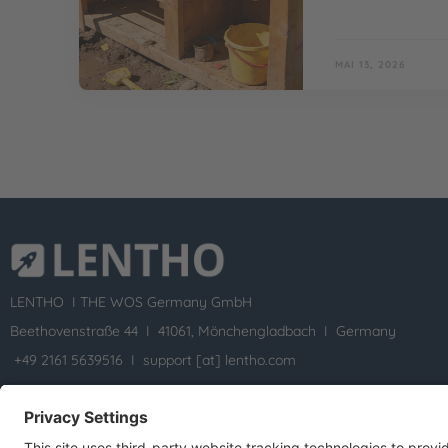
MAI 13, 2026
LENTHO I
THE WOS Germany GmbH
Beethovenstraße 44 I 41061, Mönchengladbach I Germany
+49 2161 5639516 I
support [at] lentho.com