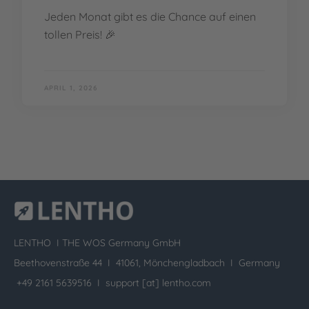
Jeden Monat gibt es die Chance auf einen
tollen Preis! 🎉
APRIL 1, 2026
LENTHO I
THE WOS Germany GmbH
Beethovenstraße 44 I 41061, Mönchengladbach I Germany
+49 2161 5639516 I
support [at] lentho.com