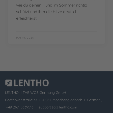
wie du deinen Hund im Sommer richtig
schützt und ihm die Hitze deutlich
erleichterst.
MAI 18, 2026
LENTHO I
THE WOS Germany GmbH
Beethovenstraße 44 I 41061, Mönchengladbach I Germany
+49 2161 5639516 I
support [at] lentho.com