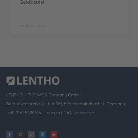
Geldbeutel.
MÄRZ 25, 2026
LENTHO I
THE WOS Germany GmbH
Beethovenstraße 44 I 41061, Mönchengladbach I Germany
+49 2161 5639516 I
support [at] lentho.com