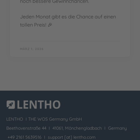
noch bessere Gewinnchancen.
Jeden Monat gibt es die Chance auf einen
tollen Preis! 🎉
MÄRZ 1, 2026
LENTHO I
THE WOS Germany GmbH
Beethovenstraße 44 I 41061, Mönchengladbach I Germany
+49 2161 5639516 I
support [at] lentho.com